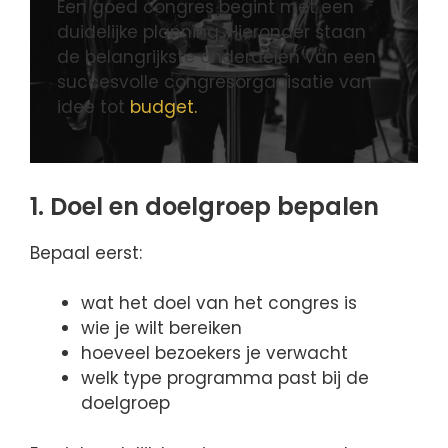
Een goed congres begint met een
duidelijke planning. Hieronder staan
de belangrijkste onderdelen van een
succesvolle congresorganisatie van
idee tot
budget.
1. Doel en doelgroep bepalen
Bepaal eerst:
wat het doel van het congres is
wie je wilt bereiken
hoeveel bezoekers je verwacht
welk type programma past bij de
doelgroep